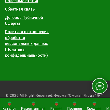
Полезные статьи
Обратная связь
Договор Публичной
Оферты
Политика в отношении
обработки
персональных данных
(Политика
конфиденциальности)
© 2026 All Right Reserved. Ферма "Омская Ягода" ® ™.
Напишите нам:
sales@omskayayagoda.ru
Каталог
Ремонтантная
Ранняя
Поздняя
Средняя
М