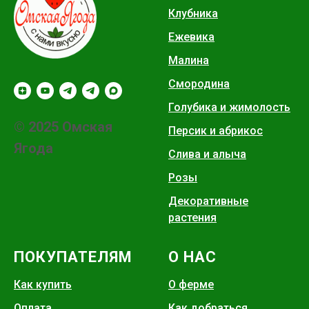
Клубника
Ежевика
Малина
Смородина
Голубика и жимолость
© 2025 Омская
Персик и абрикос
Ягода
Слива и алыча
Розы
Декоративные
растения
ПОКУПАТЕЛЯМ
О НАС
Как купить
О ферме
Оплата
Как добраться